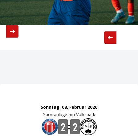
Slide 3 of 4.
Sonntag, 08. Februar 2026
Sportanlage am Volkspark
:
2
2