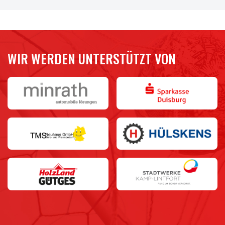
ZWEIMAL VERGEBEN
Wir holen ein 2:2 beim FC Kray, führen zweimal, doch der
Sieg bleibt aus.
WIR WERDEN UNTERSTÜTZT VON