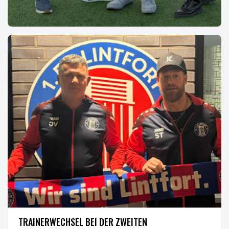
BUSINESS
FREENET WIRD PREMIUM-SPONSOR
Der Freenet-Shop aus Kamp-Lintfort wird neuer Premium-
Sponsor ..
VEREIN
TRAINERWECHSEL BEI DER ZWEITEN