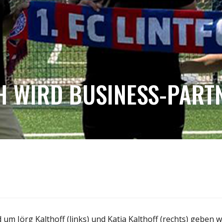
H WIRD BUSINESS-PARTN
 Jörg Kalthoff (links) und Katja Kalthoff (rechts) geben w